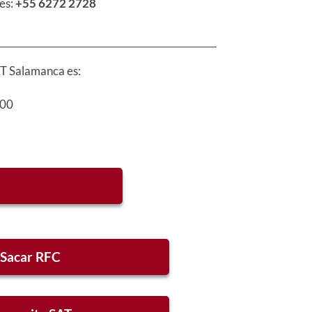
es:
+55 6272 2728
SAT Salamanca es:
:00
Sacar RFC