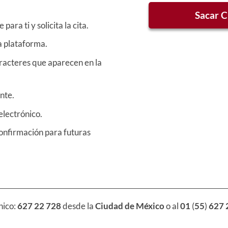
Sacar C
ara ti y solicita la cita.
a plataforma.
racteres que aparecen en la
nte.
electrónico.
onfirmación para futuras
nico:
627 22 728
desde la
Ciudad de México
o al
01
(
55
)
627 